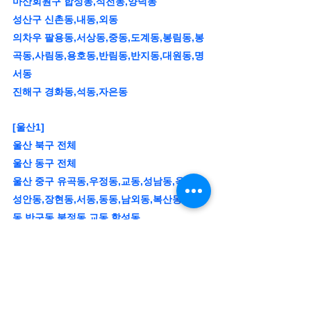
마산회원구 합성동,석전동,양덕동
성산구 신촌동,내동,외동
의차우 팔용동,서상동,중동,도계동,봉림동,봉
곡동,사림동,용호동,반림동,반지동,대원동,명
서동
진해구 경화동,석동,자은동
[울산1]
울산 북구 전체
울산 동구 전체
울산 중구 유곡동,우정동,교동,성남동,옥교동,
성안동,장현동,서동,동동,남외동,복산동,약사
동,반구동,북정동,교동,학성동
[울산2]
울주군 전체 (온양읍 제외)
남거 황성동,용연동,성암동,부곡동,상개동,두
왕동,옥동,무거동,신정동,달동,심산동,여천동,